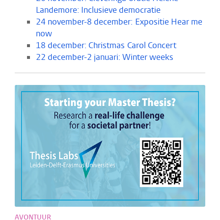
Landemore: Inclusieve democratie
24 november-8 december: Expositie Hear me
now
18 december: Christmas Carol Concert
22 december-2 januari: Winter weeks
AVONTUUR